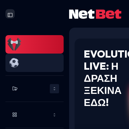
EVOLUT
LIVE: Η
ΔΡΑΣΗ
ΞΕΚΙΝΑ
ΕΔΩ!